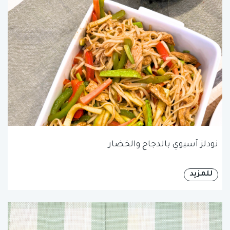
نودلز آسيوي بالدجاج والخضار
للمزيد