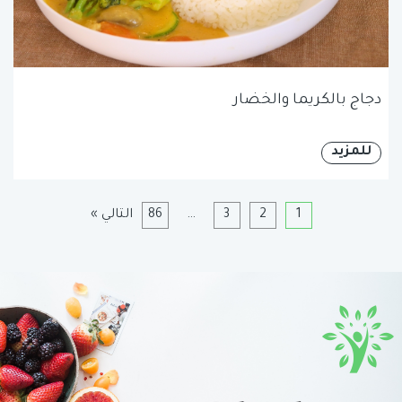
دجاج بالكريما والخضار
للمزيد
1
2
3
…
86
التالي »