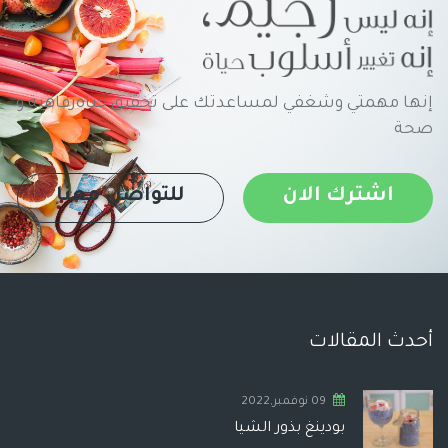
إنها مهمتي وشغفي لمساعدتك على تحقيق حياةرفاهية و
صحة
اشترك الان
للتواصل معنا
أحدث المقالات
09 نوفمبر,2022
بودينغ بذور الشيا