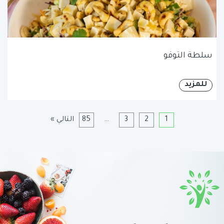
سلطة التوفو
للمزيد
1
2
3
…
85
التالي »