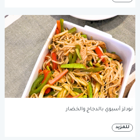
نودلز آسيوي بالدجاج والخضار
للمزيد