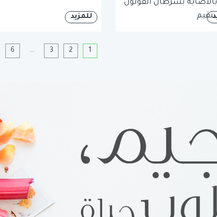
الاصابه بسرطان القولون
تقيم
د
للمزيد
1
2
3
…
6
ا