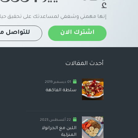
إنها مهمتي وشغفي لمساعدتك على تحقيق حياة
اشترك الان
للتواصل مع
أحدث المقالات
01 ديسمبر,2019
سلطة الفاكهة
22 أغسطس,2023
اللبن مع الجرانولا
المنزلية