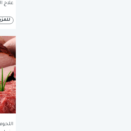
علاج ا
للمزي
اللحوم