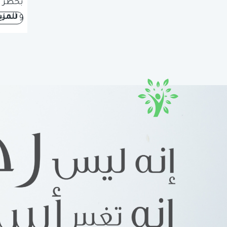
بخطر ب
و المس
للمزي