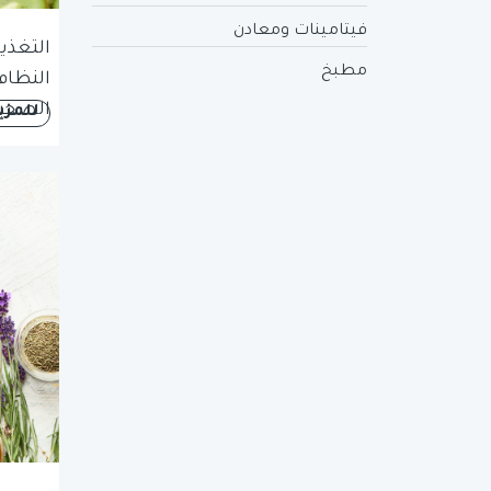
فيتامينات ومعادن
التغذي
مطبخ
النظام
الصحية
للمزي