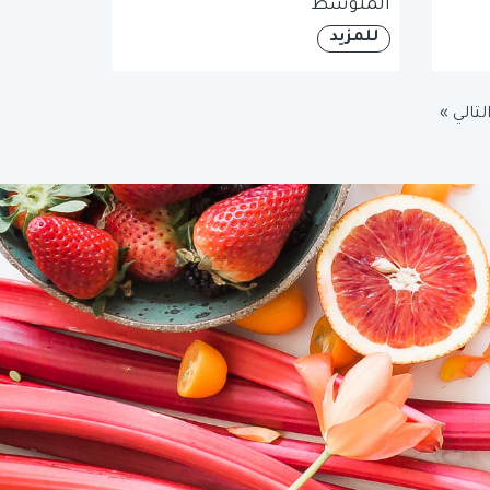
المتوسط
للمزيد
لتالي »