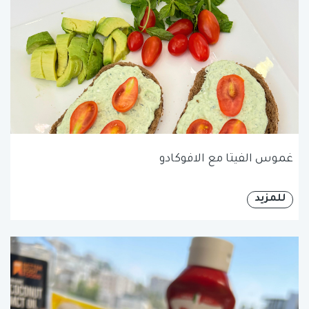
غموس الفيتا مع الافوكادو
للمزيد