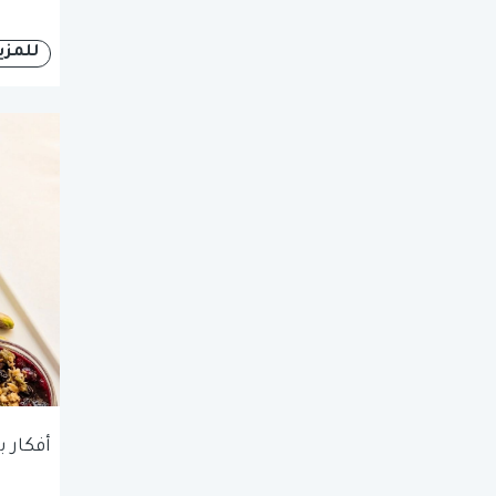
للمزي
أفكار 