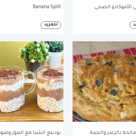
الأفوكادو الصحي
Banana Split
د
للمزيد
الحة بالزعتر والجبنة
بودينغ الشيا مع الموز وص