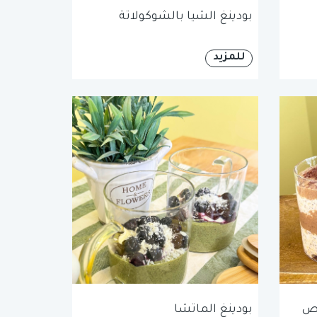
بودينغ الشيا بالشوكولاتة
للمزيد
وص
بودينغ الماتشا