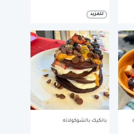
للمزيد
بانكيك بالشوكولاته