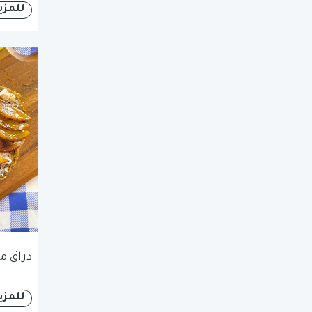
للمزي
دراق م
للمزي