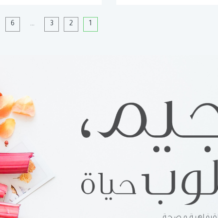
1
2
3
…
6
ا
رفاهية و صحة