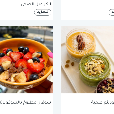
الكراميل الصحي
د
للمزيد
بودينغ صحية
شوفان مطبوخ بالشوكولاته