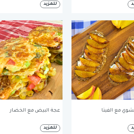
د
للمزيد
شوي مع الفيتا
عجة البيض مع الخضار
د
للمزيد