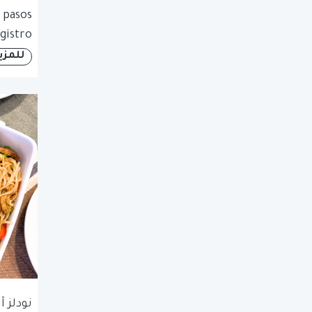
 pasos
gistro
للمزي
نودلز 