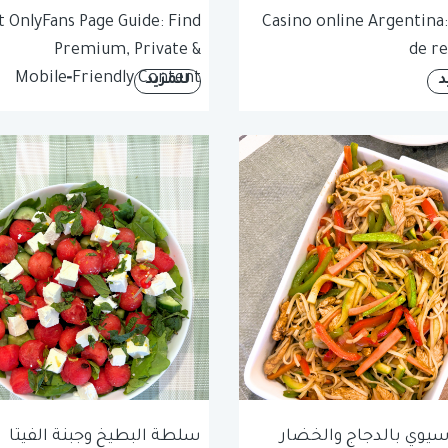
t OnlyFans Page Guide: Find
Casino online Argentina:
Premium, Private &
de re
Mobile‑Friendly Content
د
للمزيد
آسيوي بالدجاج والخضار
سلطة البطيخ وجبنة الفيتا