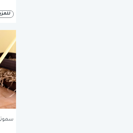
للمزي
سموثي