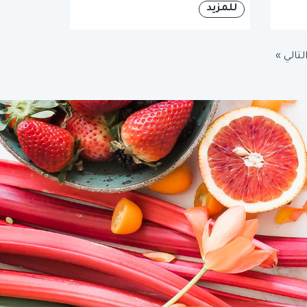
للمزيد
لتالي »