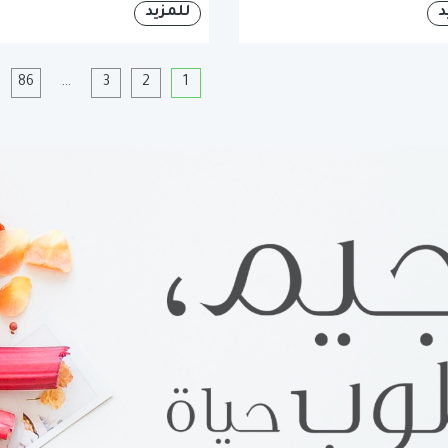
د
للمزيد
1
2
3
…
86
ا