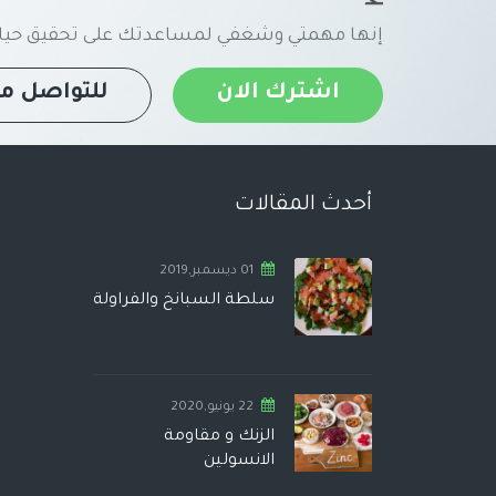
إنها مهمتي وشغفي لمساعدتك على تحقيق حياة
اشترك الان
للتواصل مع
أحدث المقالات
01 ديسمبر,2019
سلطة السبانخ والفراولة
22 يونيو,2020
الزنك و مقاومة
الانسولين