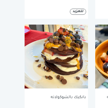
للمزيد
بانكيك بالشوكولاته