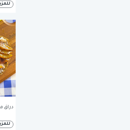
للمزي
دراق م
للمزي