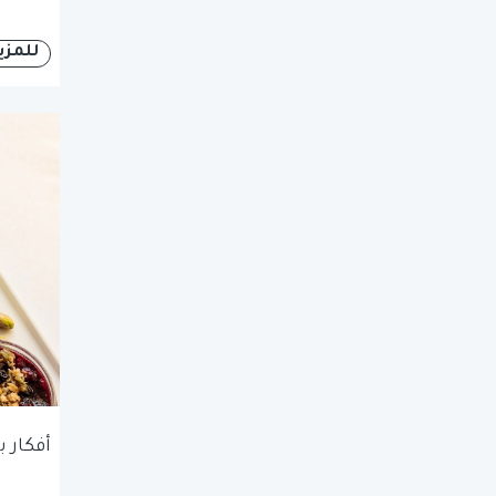
للمزي
أفكار 