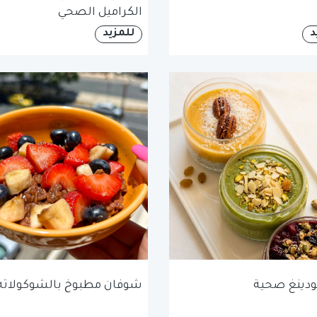
الكراميل الصحي
د
للمزيد
بودينغ صحية
شوفان مطبوخ بالشوكولاته