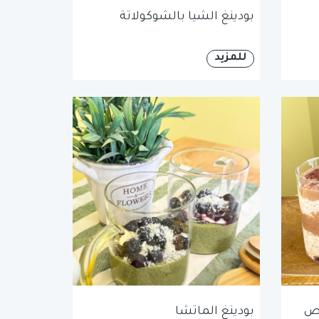
بودينغ الشيا بالشوكولاتة
للمزيد
وص
بودينغ الماتشا