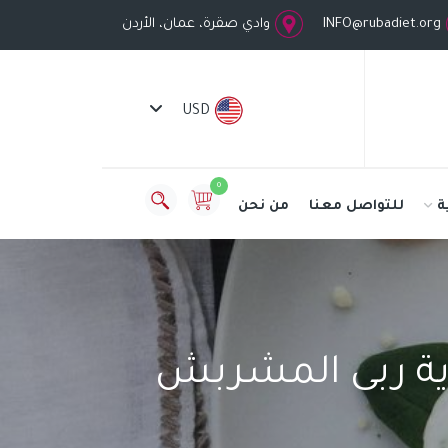
INFO@rubadiet.org
وادي صقرة، عمان، الأردن
USD
0
ة
للتواصل معنا
من نحن
ذية ربى المشربش