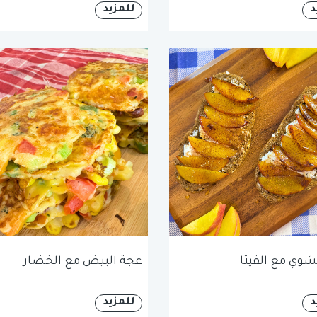
د
للمزيد
شوي مع الفيتا
عجة البيض مع الخضار
د
للمزيد