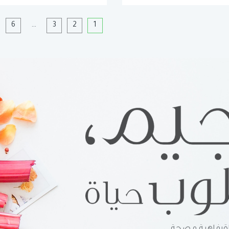
1
2
3
…
6
ا
رفاهية و صحة