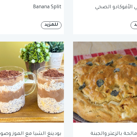
الأفوكادو الصحي
Banana Split
د
للمزيد
الحة بالزعتر والجبنة
بودينغ الشيا مع الموز وص