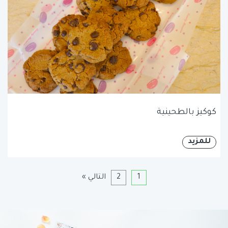
كوكيز بالطحينية
للمزيد
1
2
التالي »