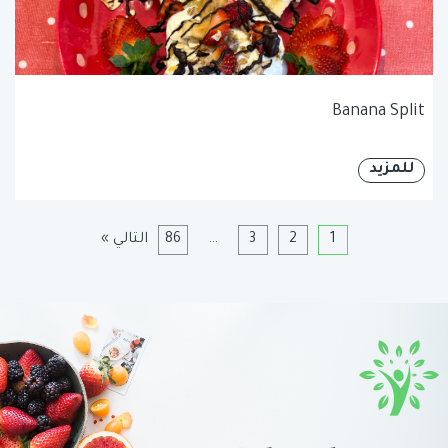
Banana Split
للمزيد
1
2
3
…
86
التالي »