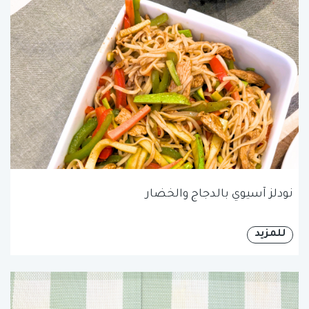
نودلز آسيوي بالدجاج والخضار
للمزيد