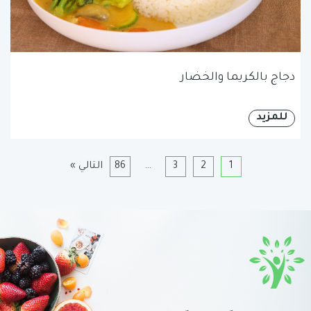
دجاج بالكريما والخضار
للمزيد
1
2
3
…
86
التالي »