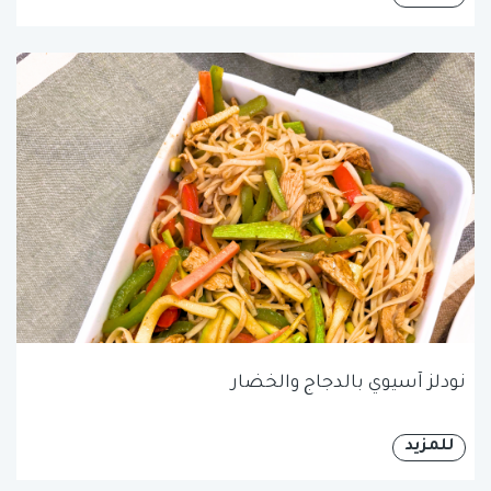
نودلز آسيوي بالدجاج والخضار
للمزيد