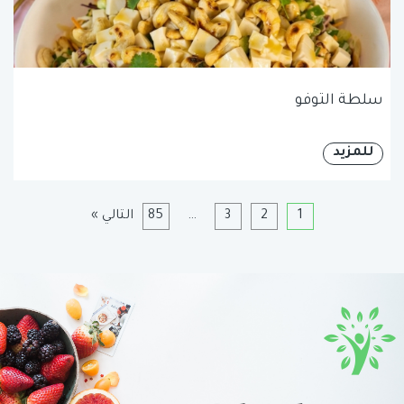
سلطة التوفو
للمزيد
1
2
3
…
85
التالي »