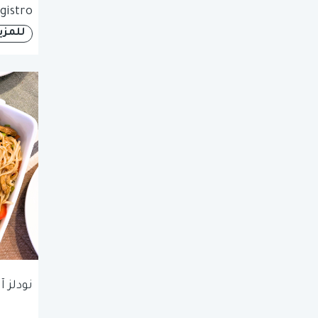
gistro
للمزي
نودلز 