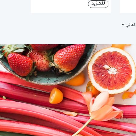
للمزيد
لتالي »