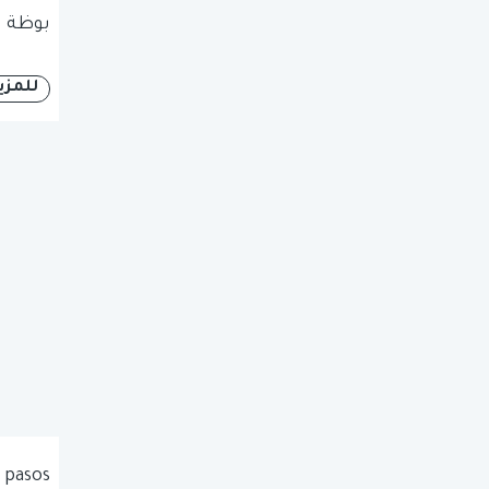
بوظة ا
للمزي
 pasos