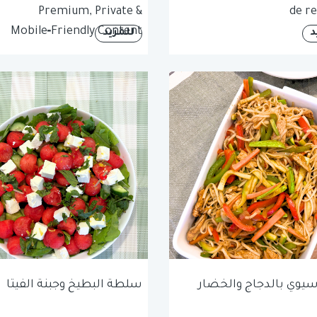
Premium, Private &
de re
Mobile‑Friendly Content
د
للمزيد
آسيوي بالدجاج والخضار
سلطة البطيخ وجبنة الفيتا