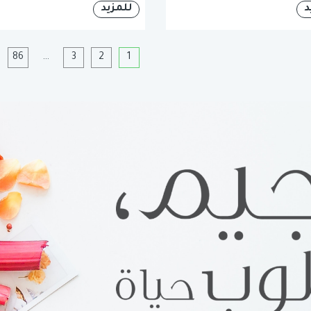
د
للمزيد
1
2
3
…
86
ا