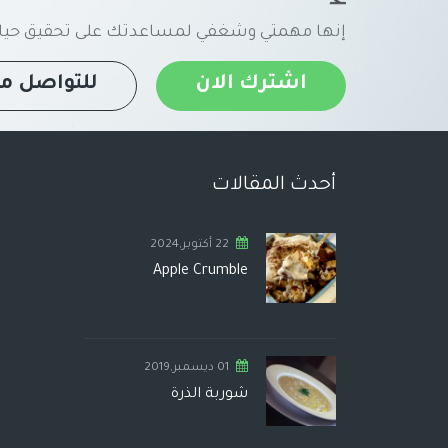
إنها مهمتي وشغفي لمساعدتك على تحقيق حياة
اشترك الان
للتواصل مع
أحدث المقالات
22 أكتوبر,2024
Apple Crumble
01 ديسمبر,2019
شوربة الذرة