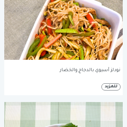
نودلز آسيوي بالدجاج والخضار
للمزيد