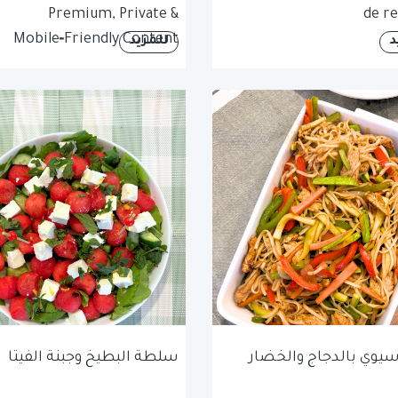
Premium, Private &
de re
Mobile‑Friendly Content
د
للمزيد
آسيوي بالدجاج والخضار
سلطة البطيخ وجبنة الفيتا