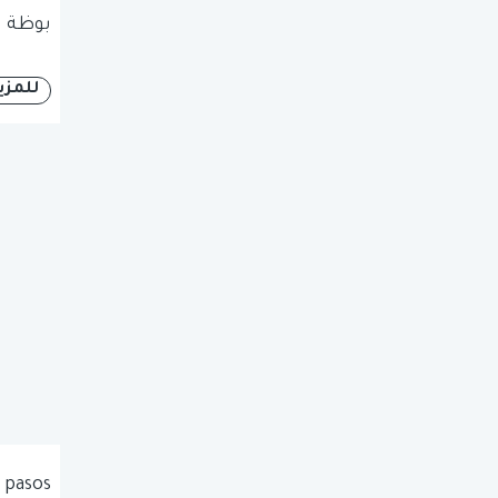
بوظة ا
للمزي
 pasos