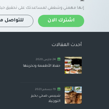
إنها مهمتي وشغفي لمساعدتك على تحقيق حياة
اشترك الان
للتواصل مع
أحدث المقالات
24 مارس,2020
حفظ الأطعمة وتخزينها
19 ديسمبر,2023
شيبس صحي بخبز
التورتيلا