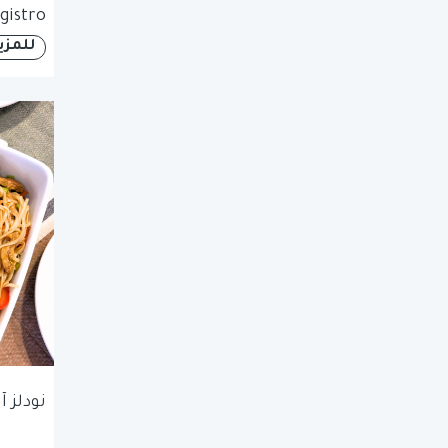
gistro
للمزي
نودلز 