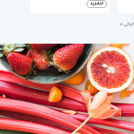
للمزيد
لتالي »