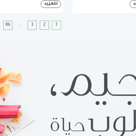
د
للمزيد
1
2
3
…
86
ا