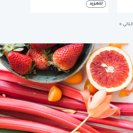
للمزيد
لتالي »