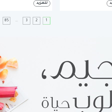
د
للمزيد
1
2
3
…
85
ا