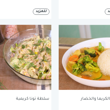
د
للمزيد
الكريما والخضار
سلطة تونا كريمية