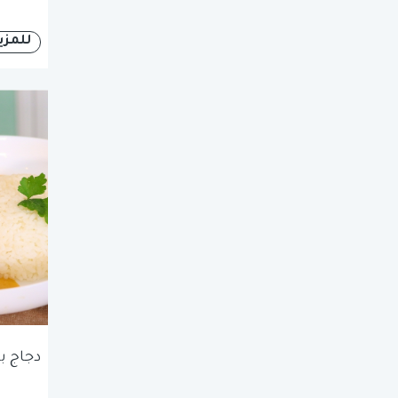
للمزي
دجاج ب