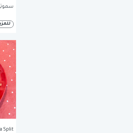
سموثي 
للمزي
 Split