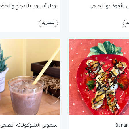
الأفوكادو الصحي
نودلز آسيوي بالدجاج والخضا
د
للمزيد
Banana
سموثي الشوكولاته الصحي