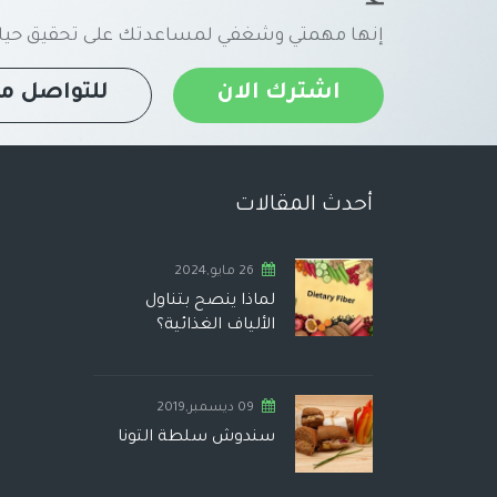
إنها مهمتي وشغفي لمساعدتك على تحقيق حياة
اشترك الان
للتواصل مع
أحدث المقالات
26 مايو,2024
لماذا ينصح بتناول
الألياف الغذائية؟
09 ديسمبر,2019
سندوش سلطة التونا