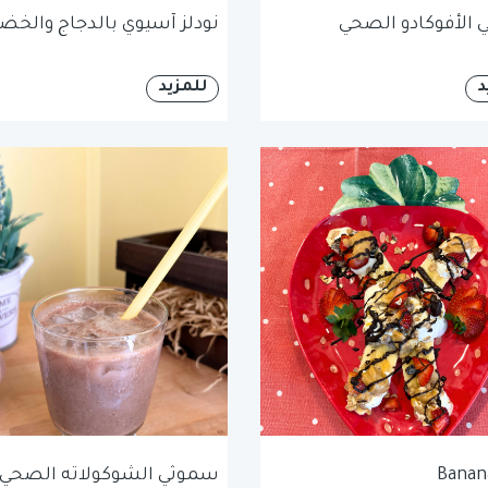
الأفوكادو الصحي
نودلز آسيوي بالدجاج والخضا
د
للمزيد
Banana
سموثي الشوكولاته الصحي