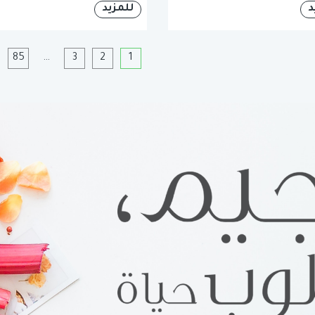
د
للمزيد
1
2
3
…
85
ا