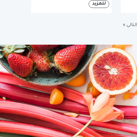
للمزيد
لتالي »