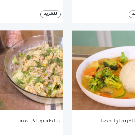
د
للمزيد
الكريما والخضار
سلطة تونا كريمية