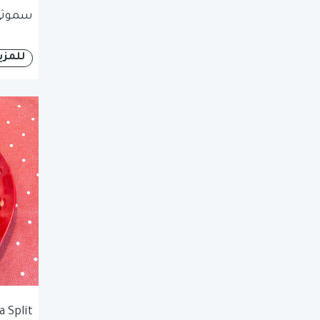
سموثي 
للمزي
 Split