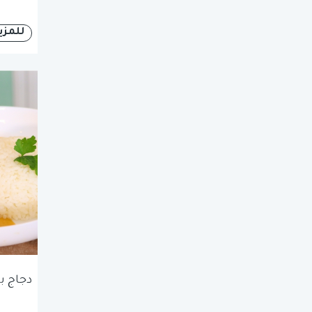
للمزي
دجاج ب