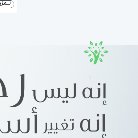
للمزي