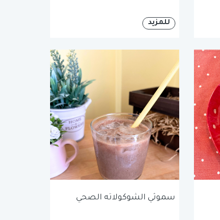
للمزيد
سموثي الشوكولاته الصحي