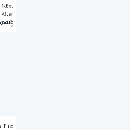
 1xBet
 After
nload
للمزي
: Find