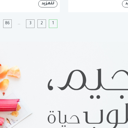
د
للمزيد
1
2
3
…
86
ا