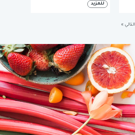
للمزيد
لتالي »