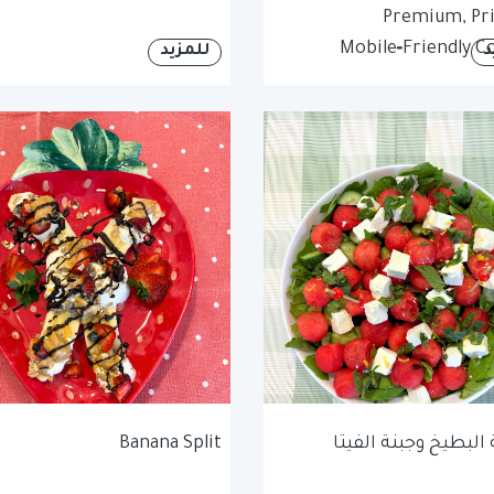
Premium, Pri
Mobile‑Friendly C
د
للمزيد
لبطيخ وجبنة الفيتا
Banana Split