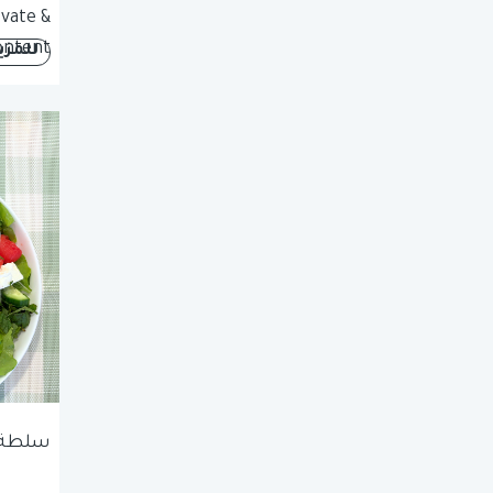
vate &
ontent
للمزي
سلطة ا