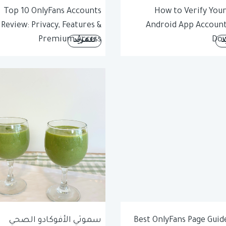
Top 10 OnlyFans Accounts
How to Verify Your
Review: Privacy, Features &
Android App Account
Premium Access
Dow
د
للمزيد
Best OnlyFans Page Guide
سموثي الأفوكادو الصحي