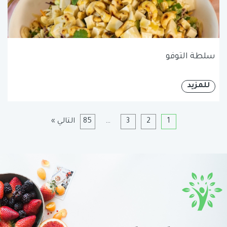
سلطة التوفو
للمزيد
1
2
3
…
85
التالي »