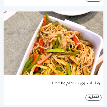
نودلز آسيوي بالدجاج والخضار
للمزيد