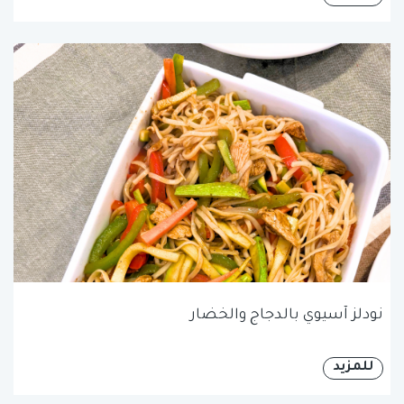
نودلز آسيوي بالدجاج والخضار
للمزيد