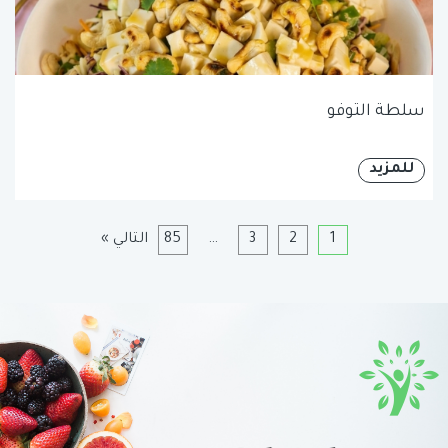
سلطة التوفو
للمزيد
1
2
3
…
85
التالي »