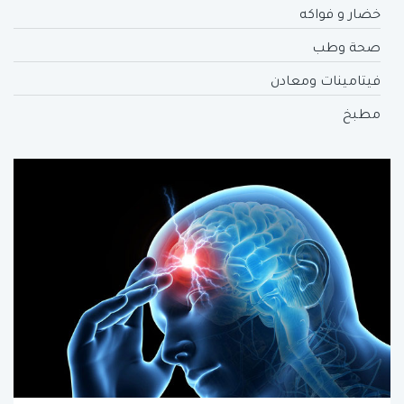
خضار و فواكه
صحة وطب
فيتامينات ومعادن
مطبخ