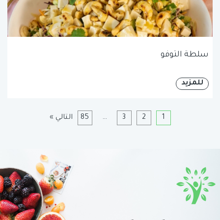
سلطة التوفو
للمزيد
1
2
3
…
85
التالي »