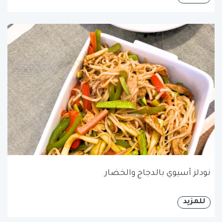
نودلز آسيوي بالدجاج والخضار
للمزيد