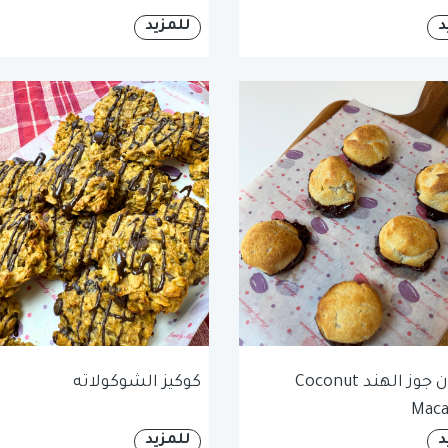
د
للمزيد
ماكارون جوز الهند Coconut
كوكيز الشوكولاته
Maca
د
للمزيد