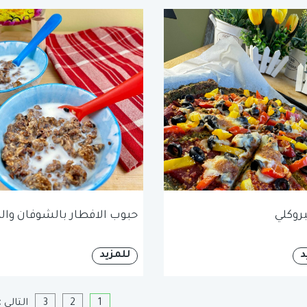
لبروكلي
حبوب الافطار بالشوفان وال
د
للمزيد
1
2
3
التالي »