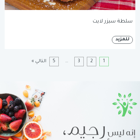
سلطة سيزر لايت
للمزيد
1
2
3
…
5
التالي »