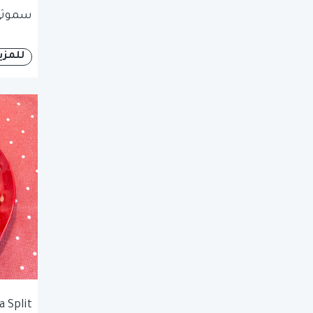
سموثي 
للمزي
 Split