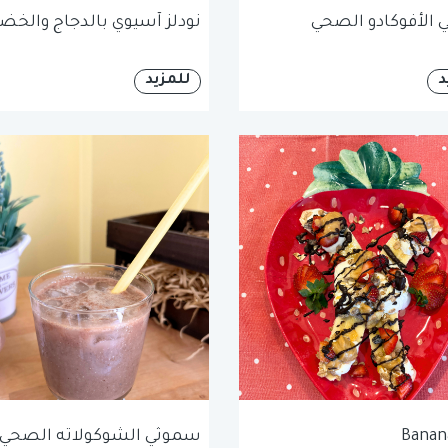
الأفوكادو الصحي
نودلز آسيوي بالدجاج والخضا
د
للمزيد
Banana
سموثي الشوكولاته الصحي