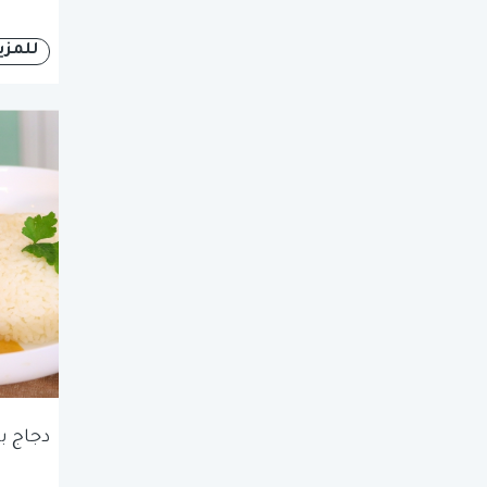
للمزي
دجاج ب