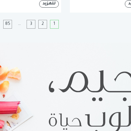
د
للمزيد
1
2
3
…
85
ا