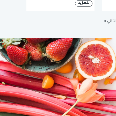
للمزيد
لتالي »