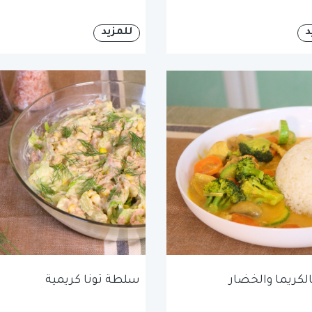
د
للمزيد
الكريما والخضار
سلطة تونا كريمية