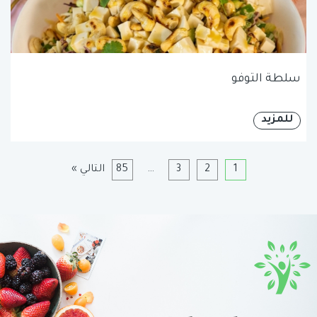
سلطة التوفو
للمزيد
1
2
3
…
85
التالي »