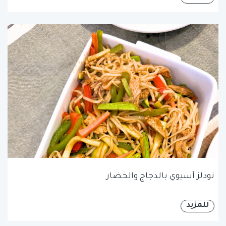
نودلز آسيوي بالدجاج والخضار
للمزيد