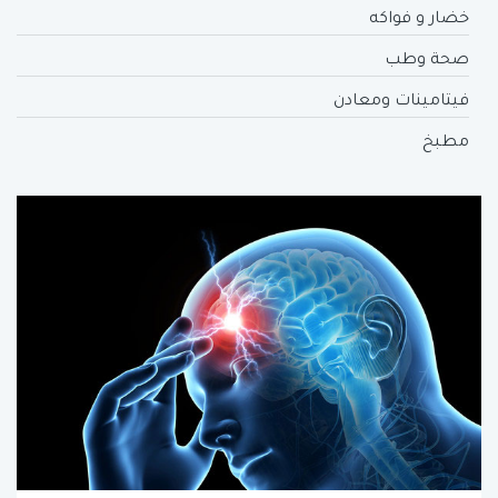
خضار و فواكه
صحة وطب
فيتامينات ومعادن
مطبخ