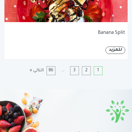
Banana Split
للمزيد
1
2
3
…
86
التالي »