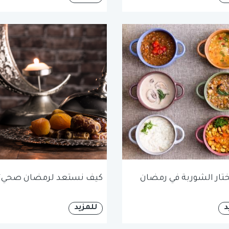
تار الشوربة في رمضان
كيف نستعد لرمضان صحي؟
د
للمزيد