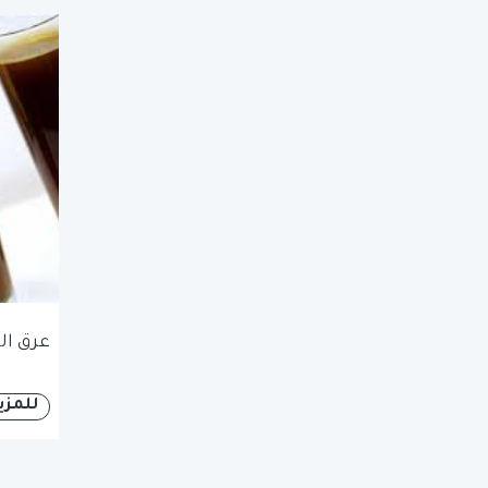
عرق ا
للمزي