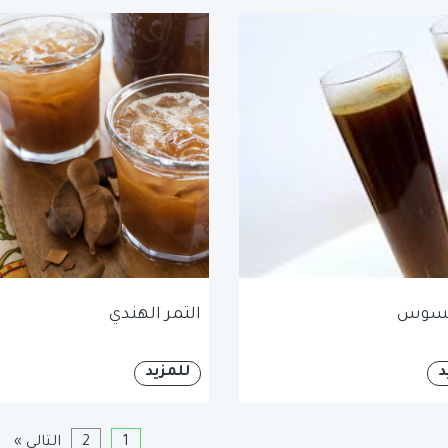
لسوس
التمر الهندي
د
للمزيد
1
2
التالي »