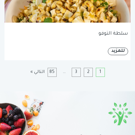
سلطة التوفو
للمزيد
1
2
3
…
85
التالي »