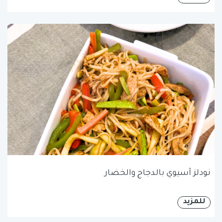
نودلز آسيوي بالدجاج والخضار
للمزيد