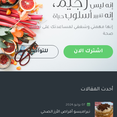
إنها مهمتي وشغفي لمساعدتك على تحقيق حياةرفاهية و
صحة
اشترك الان
للتواصل معنا
أحدث المقالات
07 يوليو,2024
تيراميسو أقراص الأرز الصحي