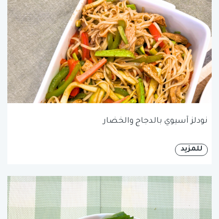
نودلز آسيوي بالدجاج والخضار
للمزيد