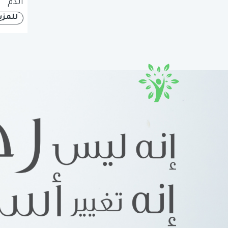
الدم
للمزي