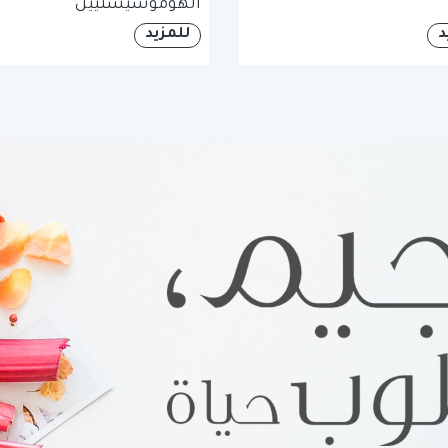
الهوموسيستيين
د
للمزيد