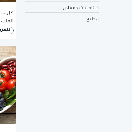
فيتامينات ومعادن
هل تنا
مطبخ
القلب 
للمزي