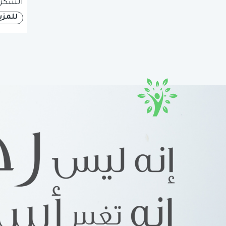
السكر
للمزي