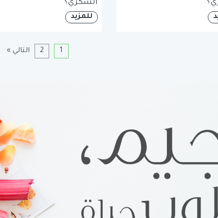
ي؟
السكري؟
د
للمزيد
1
2
التالي »