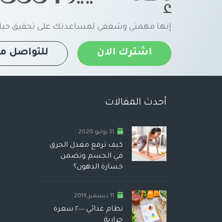
إنها مهمتي وشغفي لمساعدتك على تحقيق حياة
اشترك الان
للتواصل مع
أحدث المقالات
31 يوليو,2020
كيف ترفع معدل الحرق
في الجسم وتضمن
خسارة الدهون؟
11 ديسمبر,2019
نظام غذائي ٢٠٠٠ سعرة
حرارية