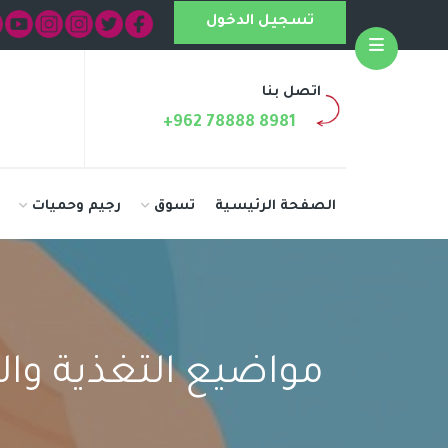
تسجيل الدخول
Open
اتصل بنا
+962 78888 8981
الصفحة الرئيسية
تسوق
رجيم وحميات
مواضيع التغذية وال