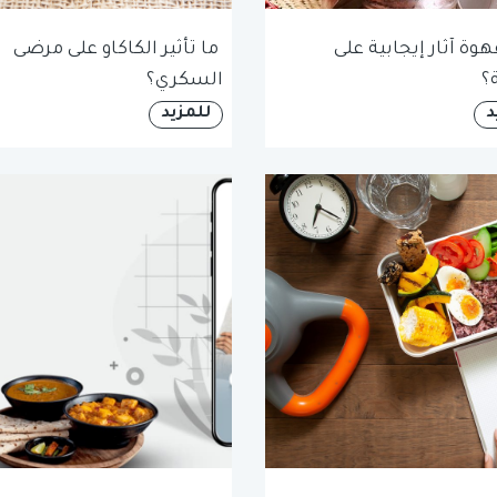
وة آثار إيجابية على
ما تأثير الكاكاو على مرضى
؟
السكري؟
د
للمزيد