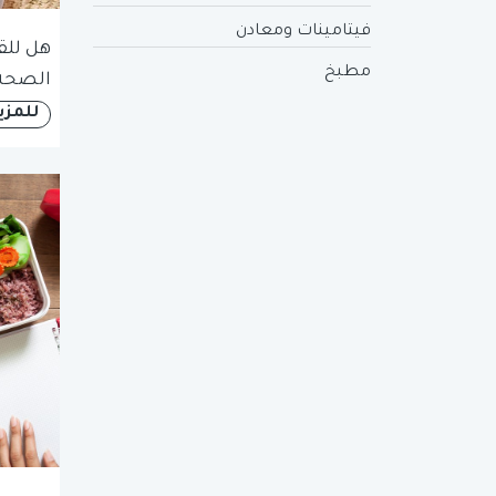
فيتامينات ومعادن
هل للقه
مطبخ
الصحة
للمزي